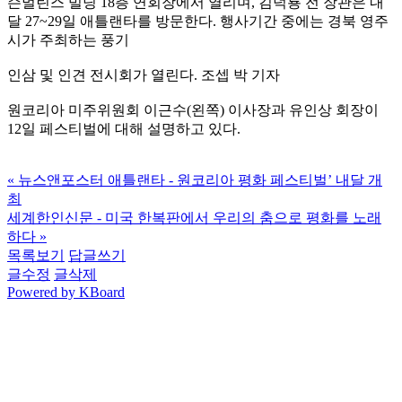
슨멀린스 빌딩 18층 연회장에서 열리며, 김덕룡 전 장관은 내
달 27~29일 애틀랜타를 방문한다. 행사기간 중에는 경북 영주
시가 주최하는 풍기
인삼 및 인견 전시회가 열린다. 조셉 박 기자
원코리아 미주위원회 이근수(왼쪽) 이사장과 유인상 회장이
12일 페스티벌에 대해 설명하고 있다.
«
뉴스앤포스터 애틀랜타 - 원코리아 평화 페스티벌’ 내달 개
최
세계한인신문 - 미국 한복판에서 우리의 춤으로 평화를 노래
하다
»
목록보기
답글쓰기
글수정
글삭제
Powered by KBoard