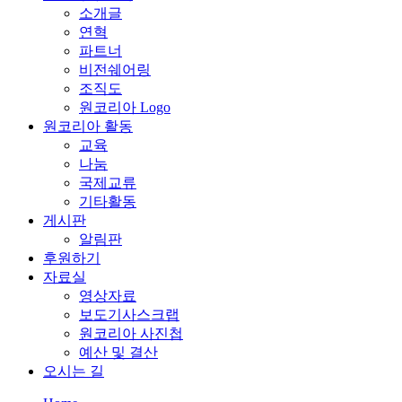
소개글
연혁
파트너
비전쉐어링
조직도
원코리아 Logo
원코리아 활동
교육
나눔
국제교류
기타활동
게시판
알림판
후원하기
자료실
영상자료
보도기사스크랩
원코리아 사진첩
예산 및 결산
오시는 길