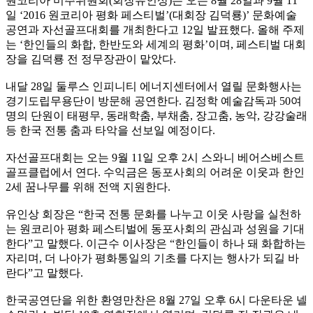
원코리아 미주위원회(회장유인상)는 오는 8월 28일과 9월 11
일 ‘2016 원코리아 평화 페스티벌’(대회장 김덕룡)’ 문화예술
공연과 자선골프대회를 개최한다고 12일 발표했다. 올해 주제
는 ‘한인들의 화합, 한반도와 세계의 평화’이며, 페스티벌 대회
장을 김덕룡 전 정무장관이 맡았다.
내달 28일 둘루스 인피니티 에너지센터에서 열릴 문화행사는
경기도립무용단이 방문해 공연한다. 김정학 예술감독과 50여
명의 단원이 태평무, 동래학춤, 부채춤, 장고춤, 농악, 강강술래
등 한국 전통 춤과 타악을 선보일 예정이다.
자선골프대회는 오는 9월 11일 오후 2시 스와니 베어스베스트
골프클럽에서 연다. 수익금은 동포사회의 어려운 이웃과 한인
2세 꿈나무를 위해 전액 지원한다.
유인상 회장은 “한국 전통 문화를 나누고 이웃 사랑을 실천하
는 원코리아 평화 페스티벌에 동포사회의 관심과 성원을 기대
한다”고 말했다. 이근수 이사장은 “한인들이 하나 돼 화합하는
자리며, 더 나아가 평화통일의 기초를 다지는 행사가 되길 바
란다”고 말했다.
한국공연단을 위한 환영만찬은 8월 27일 오후 6시 다운타운 넬