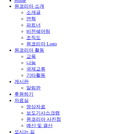
Home
원코리아 소개
소개글
연혁
파트너
비전쉐어링
조직도
원코리아 Logo
원코리아 활동
교육
나눔
국제교류
기타활동
게시판
알림판
후원하기
자료실
영상자료
보도기사스크랩
원코리아 사진첩
예산 및 결산
오시는 길