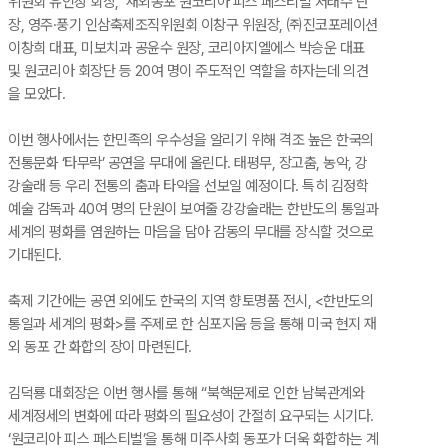
위원회 유인상 회장, 재외동포 원코리아 피스 페스티벌 서태수 단
장, 영주·풍기 인삼축제조직위원회 이창구 위원장, ㈜진코포레이션
이창희 대표, 미보치과 공윤수 원장, 코리아지엘에스 박승운 대표
및 원코리아 회장단 등 20여 명이 주도적인 역할을 하자는데 의견
을 모았다.
이번 행사에서는 한민족의 우수성을 알리기 위해 격조 높은 한국의
전통문화 ‘타무락’ 공연을 무대에 올린다. 태평무, 장고춤, 농악, 강
강술래 등 우리 전통의 춤과 타악을 선보일 예정이다. 특히 김정학
예술 감독과 40여 명의 단원이 보여줄 강강술래는 한반도의 통일과
세계의 평화를 염원하는 마음을 담아 감동의 무대를 장식할 것으로
기대된다.
축제 기간에는 공연 외에도 한국의 지역 향토명품 전시, <한반도의
통일과 세계의 평화>를 주제로 한 심포지움 등을 통해 미국 현지 재
외 동포 간 화합의 장이 마련된다.
김덕룡 대회장은 이번 행사를 통해 “북핵문제로 인한 남북관계와
세계정세의 변화에 따라 평화의 필요성이 간절히 요구되는 시기다.
‘원코리아 피스 페스티벌’을 통해 미주사회 동포가 더욱 화합하는 계