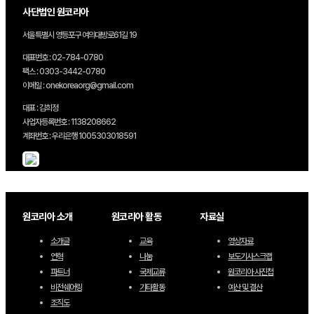
사단법인 원코리아
서울특별시 영등포구 여의대방로61길 19
대표번호 : 02-784-0780
팩스 : 0303-3442-0780
이메일 : onekoreaorg@gmail.com
대표 : 김희정
사업자등록번호 : 1138208662
계좌번호 : 우리은행 1005303018591
원코리아 소개
원코리아 활동
자료실
소개글
교육
영상자료
연혁
나눔
보도기사스크랩
파트너
국제교류
원코리아 사진첩
비전쉐어링
기타활동
예산 및 결산
조직도