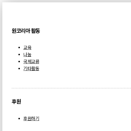
원코리아 활동
교육
나눔
국제교류
기타활동
후원
후원하기