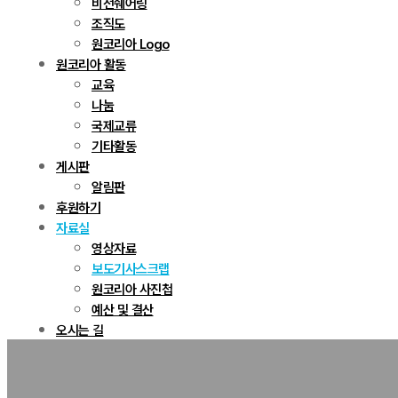
비전쉐어링
조직도
원코리아 Logo
원코리아 활동
교육
나눔
국제교류
기타활동
게시판
알림판
후원하기
자료실
영상자료
보도기사스크랩
원코리아 사진첩
예산 및 결산
오시는 길
자료실