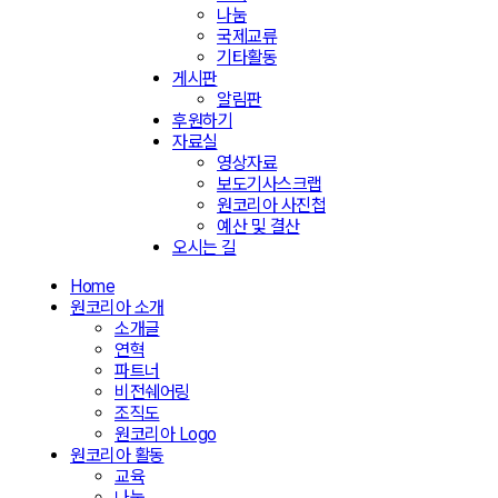
나눔
국제교류
기타활동
게시판
알림판
후원하기
자료실
영상자료
보도기사스크랩
원코리아 사진첩
예산 및 결산
오시는 길
Home
원코리아 소개
소개글
연혁
파트너
비전쉐어링
조직도
원코리아 Logo
원코리아 활동
교육
나눔